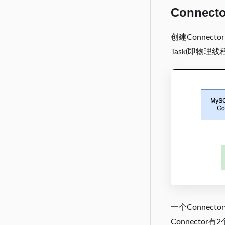
Connect
创建Connec
Task(即物理
一个Connec
Connecto