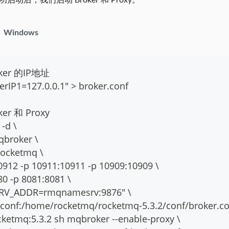
 成功启动后，我们启动 Broker 和 Proxy。
Windows
ker 的IP地址
erIP1=127.0.0.1" > broker.conf
er 和 Proxy
-d \
qbroker \
rocketmq \
0912 -p 10911:10911 -p 10909:10909 \
80 -p 8081:8081 \
RV_ADDR=rmqnamesrv:9876" \
r.conf:/home/rocketmq/rocketmq-5.3.2/conf/broker.co
ketmq:5.3.2 sh mqbroker --enable-proxy \