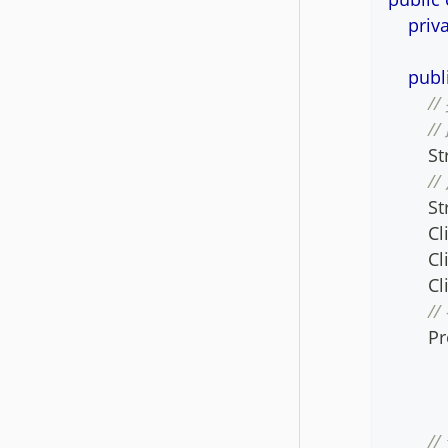
priv
publ
/
/
St
/
St
Cl
Cl
Cl
/
Pr
/