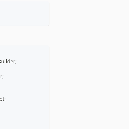
Builder
;
r
;
pt
;