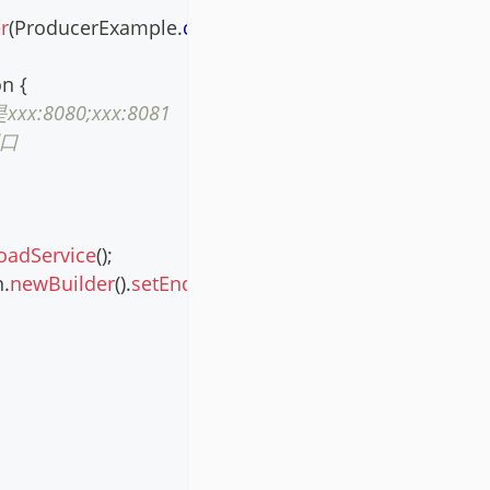
r
(
ProducerExample
.
class
)
;
on
{
080;xxx:8081
端口
oadService
(
)
;
n
.
newBuilder
(
)
.
setEndpoints
(
endpoint
)
;
。