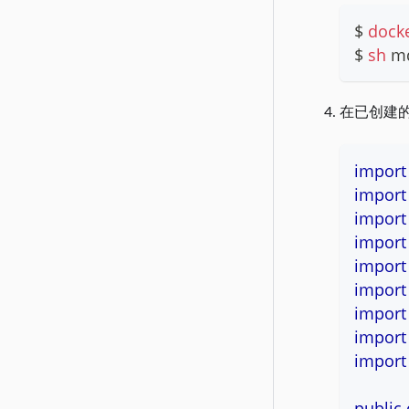
$ 
dock
$ 
sh
 m
在已创建的
import
import
import
import
import
import
import
import
import
public