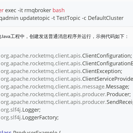
er
exec
 -it rmqbroker 
bash
qadmin updatetopic -t TestTopic -c DefaultCluster
Java工程中，创建发送普通消息程序并运行，示例代码如下：
org
.
apache
.
rocketmq
.
client
.
apis
.
ClientConfiguration
;
org
.
apache
.
rocketmq
.
client
.
apis
.
ClientConfiguration
org
.
apache
.
rocketmq
.
client
.
apis
.
ClientException
;
org
.
apache
.
rocketmq
.
client
.
apis
.
ClientServiceProvide
org
.
apache
.
rocketmq
.
client
.
apis
.
message
.
Message
;
org
.
apache
.
rocketmq
.
client
.
apis
.
producer
.
Producer
;
org
.
apache
.
rocketmq
.
client
.
apis
.
producer
.
SendRecei
org
.
slf4j
.
Logger
;
org
.
slf4j
.
LoggerFactory
;
class
ProducerExample
{