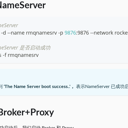
ameServer
eServer
n -d --name rmqnamesrv -p 
9876
:9876 --network rock
meServer 是否启动成功
gs -f rmqnamesrv
到
'The Name Server boot success..'，
表示NameServer 已成
roker+Proxy