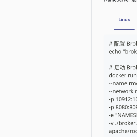
NameServer
Linux
# 配置 Bro
echo "brok
# 启动 Brok
docker run 
--name rm
--network 
-p 10912:1
-p 8080:80
-e "NAMES
-v ./broke
apache/roc