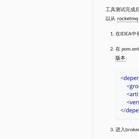
工具测试完成后
以从
rocketmq-
在IDEA中
在
pom.xm
版本
.
<
depe
<
gro
<
arti
<
ver
</
depe
进入broke