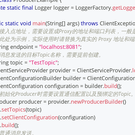
ate
static
final
Logger
 logger 
=
LoggerFactory
.
getLogge
ic
static
void
main
(
String
[
]
 args
)
throws
ClientExcepti
/ 接入点地址，需要设置成Proxy的地址和端口列表，一般是xxx:8
/ 此处为示例，实际使用时请替换为真实的 Proxy 地址和
ring
 endpoint 
=
"localhost:8081"
;
/ 消息发送的目标Topic名称，需要提前创建。
ring
 topic 
=
"TestTopic"
;
ientServiceProvider
 provider 
=
ClientServiceProvider
.
l
ientConfigurationBuilder
 builder 
=
ClientConfiguratio
ientConfiguration
 configuration 
=
 builder
.
build
(
)
;
/ 初始化Producer时需要设置通信配置以及预绑定的Topic
oducer
 producer 
=
 provider
.
newProducerBuilder
(
)
.
setTopics
(
topic
)
.
setClientConfiguration
(
configuration
)
.
build
(
)
;
/ 普通消息发送。