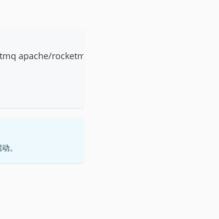
etmq apache/rocketmq:5.3.2 
sh
 mqnamesrv
功启动。