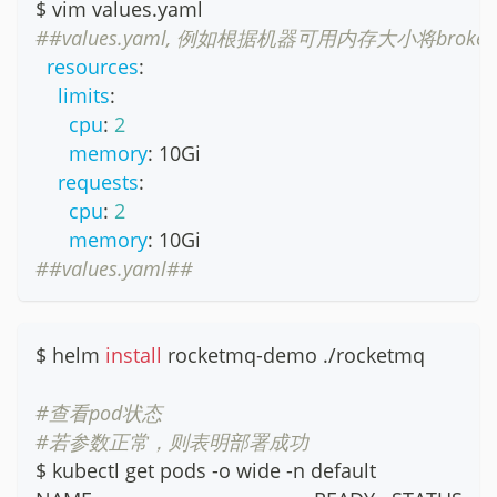
$ vim values.yaml
##values.yaml, 例如根据机器可用内存大小将broker中r
resources
:
limits
:
cpu
:
2
memory
:
 10Gi
requests
:
cpu
:
2
memory
:
 10Gi
##values.yaml##
$ helm 
install
 rocketmq-demo ./rocketmq
#查看pod状态
#若参数正常，则表明部署成功
$ kubectl get pods -o wide -n default