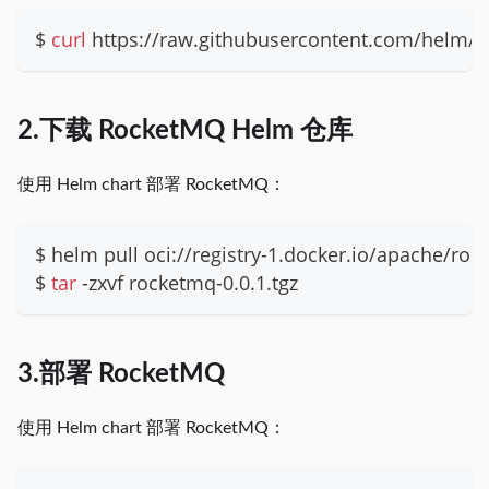
$ 
curl
 https://raw.githubusercontent.com/helm/h
2.下载 RocketMQ Helm 仓库
使用 Helm chart 部署 RocketMQ：
$ helm pull oci://registry-1.docker.io/apache/roc
$ 
tar
 -zxvf rocketmq-0.0.1.tgz
3.部署 RocketMQ
使用 Helm chart 部署 RocketMQ：