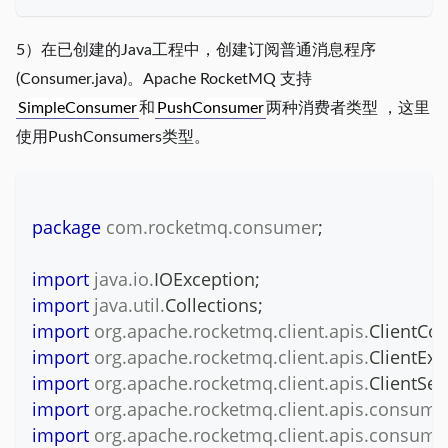
5）在已创建的Java工程中，创建订阅普通消息程序
(Consumer.java)。Apache RocketMQ 支持
SimpleConsumer
和
PushConsumer
两种消费者类型 ，这里
使用PushConsumers类型。
package
com
.
rocketmq
.
consumer
;
import
java
.
io
.
IOException
;
import
java
.
util
.
Collections
;
import
org
.
apache
.
rocketmq
.
client
.
apis
.
ClientCon
import
org
.
apache
.
rocketmq
.
client
.
apis
.
ClientExc
import
org
.
apache
.
rocketmq
.
client
.
apis
.
ClientSer
import
org
.
apache
.
rocketmq
.
client
.
apis
.
consume
import
org
.
apache
.
rocketmq
.
client
.
apis
.
consume