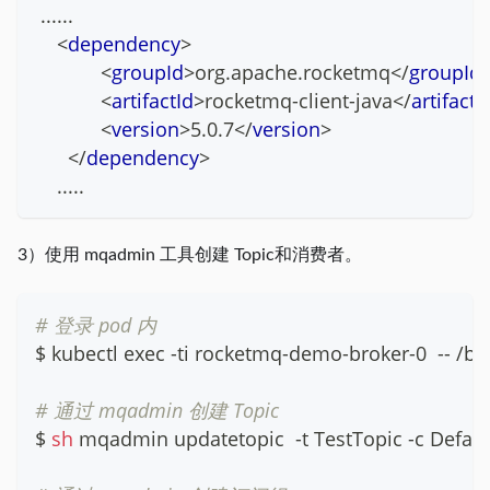
 ...... 
<
dependency
>
<
groupId
>
org.apache.rocketmq
</
groupId
<
artifactId
>
rocketmq-client-java
</
artifactI
<
version
>
5.0.7
</
version
>
</
dependency
>
    .....
3）使用 mqadmin 工具创建 Topic和消费者。
# 登录 pod 内
$ kubectl 
exec
 -ti rocketmq-demo-broker-0  -- /b
# 通过 mqadmin 创建 Topic
$ 
sh
 mqadmin updatetopic  -t TestTopic -c Defaul