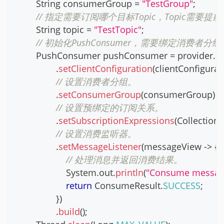
String
 consumerGroup 
=
"TestGroup"
;
// 指定需要订阅哪个目标Topic，Topic需要提
String
 topic 
=
"TestTopic"
;
// 初始化PushConsumer，需要绑定消费者分
PushConsumer
 pushConsumer 
=
 provider
.
n
.
setClientConfiguration
(
clientConfigurat
// 设置消费者分组。
.
setConsumerGroup
(
consumerGroup
)
// 设置预绑定的订阅关系。
.
setSubscriptionExpressions
(
Collections
// 设置消费监听器。
.
setMessageListener
(
messageView 
->
{
// 处理消息并返回消费结果。
System
.
out
.
println
(
"Consume message
return
ConsumeResult
.
SUCCESS
;
}
)
.
build
(
)
;