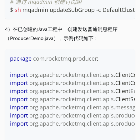
# 通过 mqadmin 创建订阅组
$ 
sh
 mqadmin updateSubGroup -c DefaultCluster
4）在已创建的Java工程中，创建发送普通消息程序
（ProducerDemo.java），示例代码如下：
package
com
.
rocketmq
.
producer
;
import
org
.
apache
.
rocketmq
.
client
.
apis
.
ClientCon
import
org
.
apache
.
rocketmq
.
client
.
apis
.
ClientCon
import
org
.
apache
.
rocketmq
.
client
.
apis
.
ClientExc
import
org
.
apache
.
rocketmq
.
client
.
apis
.
ClientSer
import
org
.
apache
.
rocketmq
.
client
.
apis
.
message
import
org
.
apache
.
rocketmq
.
client
.
apis
.
producer
import
org
.
apache
.
rocketmq
.
client
.
apis
.
producer