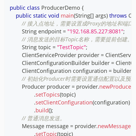
public
class
ProducerDemo
{
public
static
void
main
(
String
[
]
 args
)
throws
Cl
// 接入点地址，需要设置成Proxy的地址和端口列表
String
 endpoint 
=
"192.168.85.227:8081"
;
// 消息发送的目标Topic名称，需要提前创建。
String
 topic 
=
"TestTopic"
;
ClientServiceProvider
 provider 
=
ClientServi
ClientConfigurationBuilder
 builder 
=
ClientC
ClientConfiguration
 configuration 
=
 builder
.
b
// 初始化Producer时需要设置通信配置以及预绑
Producer
 producer 
=
 provider
.
newProducerB
.
setTopics
(
topic
)
.
setClientConfiguration
(
configuration
)
.
build
(
)
;
// 普通消息发送。
Message
 message 
=
 provider
.
newMessageBu
.
setTopic
(
topic
)