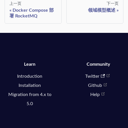
上一页
下一页
Docker Compose 部
领域模型概述
署 RocketMQ
Learn
Community
Introduction
Twitter
Installation
Github
Migration from 4.x to
Help
5.0