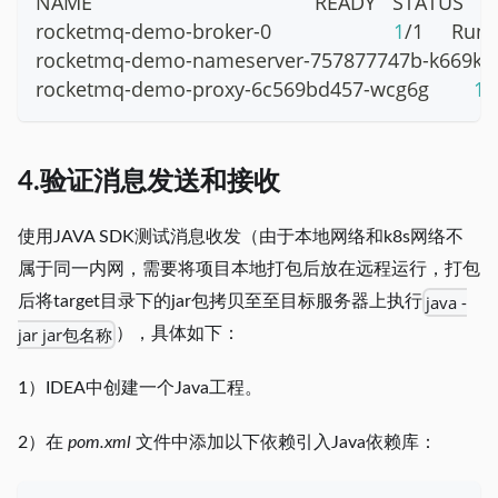
NAME                                        READY   STA
rocketmq-demo-broker-0                      
1
/1     Runn
rocketmq-demo-nameserver-757877747b-k669k  
rocketmq-demo-proxy-6c569bd457-wcg6g        
1
/
4.验证消息发送和接收
使用JAVA SDK测试消息收发（由于本地网络和k8s网络不
属于同一内网，需要将项目本地打包后放在远程运行，打包
java -
后将target目录下的jar包拷贝至至目标服务器上执行
jar jar包名称
），具体如下：
1）IDEA中创建一个Java工程。
2）在
pom.xml
文件中添加以下依赖引入Java依赖库：