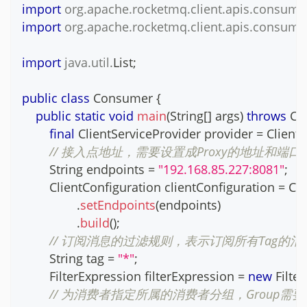
import
org
.
apache
.
rocketmq
.
client
.
apis
.
consume
import
org
.
apache
.
rocketmq
.
client
.
apis
.
consume
import
java
.
util
.
List
;
public
class
Consumer
{
public
static
void
main
(
String
[
]
 args
)
throws
Cl
final
ClientServiceProvider
 provider 
=
Client
// 接入点地址，需要设置成Proxy的地址和端口列表
String
 endpoints 
=
"192.168.85.227:8081"
;
ClientConfiguration
 clientConfiguration 
=
Cli
.
setEndpoints
(
endpoints
)
.
build
(
)
;
// 订阅消息的过滤规则，表示订阅所有Tag的消
String
 tag 
=
"*"
;
FilterExpression
 filterExpression 
=
new
Filte
// 为消费者指定所属的消费者分组，Group需